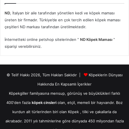
ND
, İtalyan bir aile tarafından yönetilen kedi ve köpek maması
üreten bir firmadır. Türkiye’de en çok tercih edilen köpek maması
çeşitleri ND markası tarafından üretilmektedir.
İnternetteki online petshop sitelerinden ”
ND Köpek Maması
”
siparişi verebilirsiniz.
© Telif Hakkı 2026, Tüm Hakları Saklıdır |
Köpeklerin Dünyası
Hakkında En Kapsamlı İçerikler
Köpekgiller familyasına mensup, görünüş ve büyüklükleri farklı
400'den fazla
köpek cinsleri
olan, etçil, memeli bir hayvandır. Boz
kurdun alt türlerinden biri olan
Köpek
, tilki ve çakallarla da
akrabadır. 2011 yılı tahminlerine göre dünyada 450 milyondan fazla