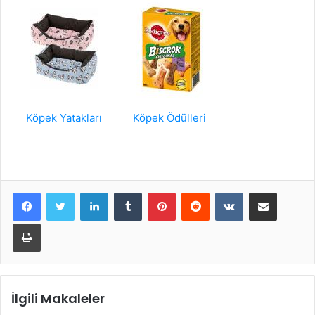
Köpek Yatakları
Köpek Ödülleri
LinkedIn
Tumblr
Pinterest
Reddit
VKontakte
E-Posta ile paylaş
Yazdır
İlgili Makaleler