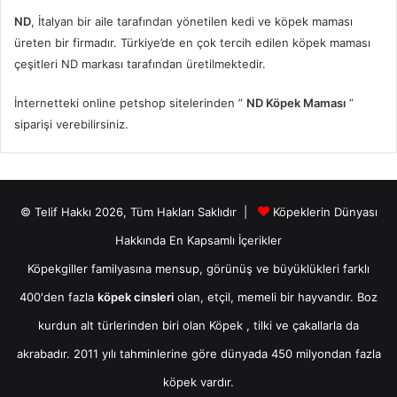
ND
, İtalyan bir aile tarafından yönetilen kedi ve köpek maması
üreten bir firmadır. Türkiye’de en çok tercih edilen köpek maması
çeşitleri ND markası tarafından üretilmektedir.
İnternetteki online petshop sitelerinden ”
ND Köpek Maması
”
siparişi verebilirsiniz.
© Telif Hakkı 2026, Tüm Hakları Saklıdır |
Köpeklerin Dünyası
Hakkında En Kapsamlı İçerikler
Köpekgiller familyasına mensup, görünüş ve büyüklükleri farklı
400'den fazla
köpek cinsleri
olan, etçil, memeli bir hayvandır. Boz
kurdun alt türlerinden biri olan
Köpek
, tilki ve çakallarla da
akrabadır. 2011 yılı tahminlerine göre dünyada 450 milyondan fazla
köpek vardır.