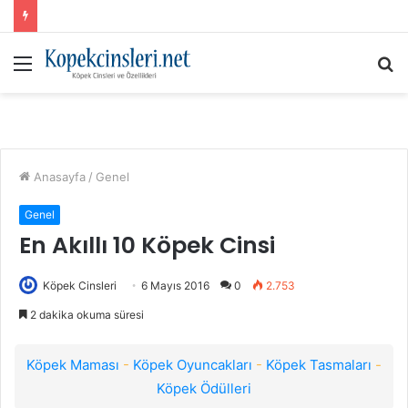
Menü
A
y
...
Anasayfa
/
Genel
Genel
En Akıllı 10 Köpek Cinsi
Köpek Cinsleri
6 Mayıs 2016
0
2.753
2 dakika okuma süresi
Köpek Maması
-
Köpek Oyuncakları
-
Köpek Tasmaları
-
Köpek Ödülleri