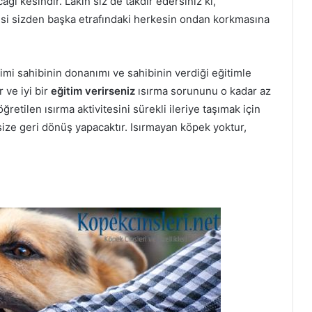
ağı kesindir. Lakin siz de takdir edersiniz ki,
mesi sizden başka etrafındaki herkesin ondan korkmasına
imi sahibinin donanımı ve sahibinin verdiği eğitimle
r ve iyi bir
eğitim verirseniz
ısırma sorununu o kadar az
retilen ısırma aktivitesini sürekli ileriye taşımak için
size geri dönüş yapacaktır. Isırmayan köpek yoktur,