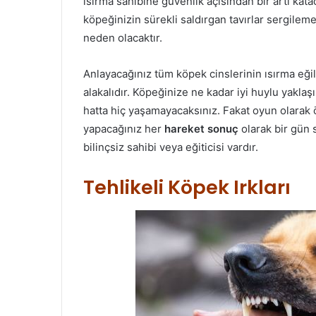
ısırma sahibine güvenlik açısından bir artı katac
köpeğinizin sürekli saldırgan tavırlar sergile
neden olacaktır.
Anlayacağınız tüm köpek cinslerinin ısırma eğil
alakalıdır. Köpeğinize ne kadar iyi huylu yaklaşı
hatta hiç yaşamayacaksınız. Fakat oyun olarak öğ
yapacağınız her
hareket sonuç
olarak bir gün 
bilinçsiz sahibi veya eğiticisi vardır.
Tehlikeli Köpek Irkları