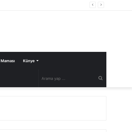
 Maması
Künye
Arama
yap
...