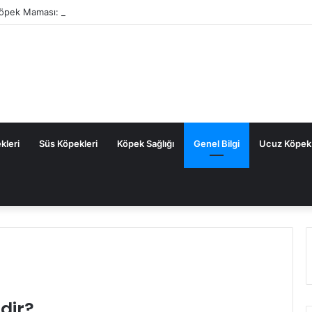
Köpek Maması: Sık Sorulan Sorular ve Cevaplar
kleri
Süs Köpekleri
Köpek Sağlığı
Genel Bilgi
Ucuz Köpek
rdir?