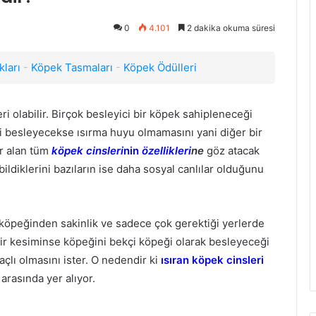
0
4.101
2 dakika okuma süresi
ları
-
Köpek Tasmaları
-
Köpek Ödülleri
ri olabilir. Birçok besleyici bir köpek sahipleneceği
i besleyecekse ısırma huyu olmamasını yani diğer bir
r alan tüm
köpek cinsleri
nin
özellikleri
ne
göz atacak
bildiklerini bazıların ise daha sosyal canlılar olduğunu
n köpeğinden sakinlik ve sadece çok gerektiği yerlerde
 bir kesiminse köpeğini bekçi köpeği olarak besleyeceği
çlı olmasını ister. O nedendir ki
ısıran köpek cinsleri
arasında yer alıyor.