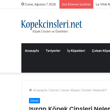
La Vital 
Cuma, Ağustos 7 2026
Son Eklenen İçerikler
Anasayfa
Teriyerler
İş Köpekleri
Çoban Köpe
Anasayfa
/
Genel
/
Isıran Köpek Cinsleri Nelerdir?
Genel
Isıran Köpek Cinsleri Nele