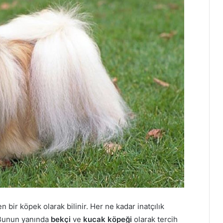
 bir köpek olarak bilinir. Her ne kadar inatçılık
 Bunun yanında
bekçi
ve
kucak köpeği
olarak tercih