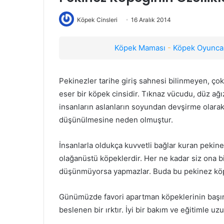
Köpek Cinsleri
16 Aralık 2014
Köpek Maması
-
Köpek Oyuncak
Pekinezler tarihe giriş sahnesi bilinmeyen, çok
eser bir köpek cinsidir. Tıknaz vücudu, düz ağız
insanların aslanların soyundan devşirme olarak
düşünülmesine neden olmuştur.
İnsanlarla oldukça kuvvetli bağlar kuran pekin
olağanüstü köpeklerdir. Her ne kadar siz ona bi
düşünmüyorsa yapmazlar. Buda bu pekinez köpe
Günümüzde favori apartman köpeklerinin başın
beslenen bir ırktır. İyi bir bakım ve eğitimle uz