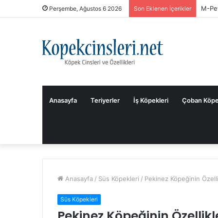
Hills
Perşembe, Ağustos 6 2026
Son Eklenen İçerikler
Anasayfa
Teriyerler
İş Köpekleri
Çoban Köpe
Anasayfa
/
Süs Köpekleri
/
Pekinez Köpeğinin Özelli
Süs Köpekleri
Pekinez Köpeğinin Özellikl