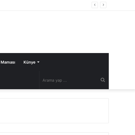
 Maması
Künye
Arama
yap
...