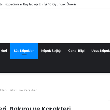
 Science Plan Köpek Maması: Detaylı İnceleme ve Gerçek Yorumlar
kleri
Süs Köpekleri
Köpek Sağlığı
Genel Bilgi
Ucuz Köpek
kleri, Bakımı ve Karakteri
eri, Bakımı ve Karakteri