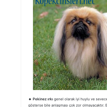
🔸 Pekinez ırkı
genel olarak iyi huylu ve sevecen
gösterse bile anlaşması çok zor olmayacaktır.