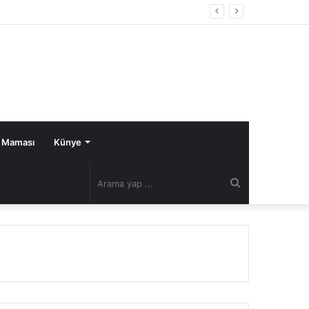
 Maması
Künye
Arama
yap
...