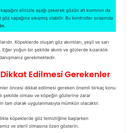
 kapağını elinizle aşağı çekerek gözün alt kısmının da
l göz kapağına sıkışmış olabilir. Bu kontroller sırasında
in.
arıdır. Köpeklerde oluşan göz akıntıları, yeşil ve sarı
 Eğer yoğun bir şekilde akıntı ve gözlerde kızarıklık
 danışmanız gerekmektedir.
Dikkat Edilmesi Gerekenler
emler öncesi dikkat edilmesi gereken önemli birkaç konu
lı şekilde olması ve köpeğin gözlerine zarar
in tam olarak uygulanmasıyla mümkün olacaktır.
likle köpeklerde göz temizliğine başlarken
temiz ve steril olmasına özen gösterin.