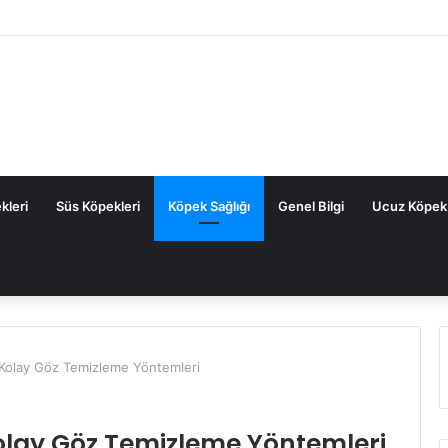
Köpek Maması: Sık Sorulan Sorular ve Cevaplar
kleri
Süs Köpekleri
Köpek Sağlığı
Genel Bilgi
Ucuz Köpek
 Kolay Göz Temizleme Yöntemleri
Kolay Göz Temizleme Yöntemleri