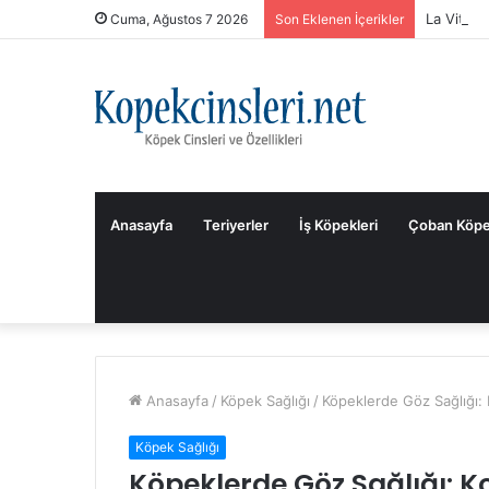
La Vital 
Cuma, Ağustos 7 2026
Son Eklenen İçerikler
Anasayfa
Teriyerler
İş Köpekleri
Çoban Köpe
Anasayfa
/
Köpek Sağlığı
/
Köpeklerde Göz Sağlığı:
Köpek Sağlığı
Köpeklerde Göz Sağlığı: 