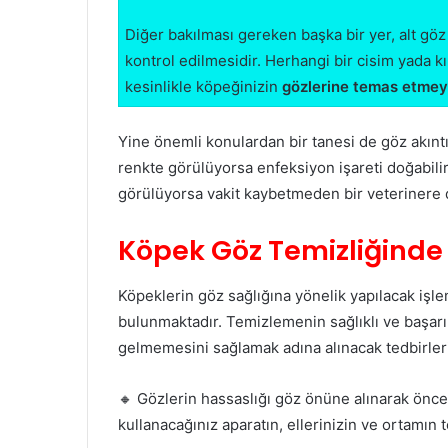
Diğer bakılması gereken başka bir yer, alt göz
kontrol edilmesidir. Herhangi bir cisim yada kı
kesinlikle köpeğinizin
gözlerine temas etmey
Yine önemli konulardan bir tanesi de göz akıntıl
renkte görülüyorsa enfeksiyon işareti doğabilir.
görülüyorsa vakit kaybetmeden bir veterinere
Köpek Göz Temizliğinde 
Köpeklerin göz sağlığına yönelik yapılacak işl
bulunmaktadır. Temizlemenin sağlıklı ve başarı
gelmemesini sağlamak adına alınacak tedbirler
🔸 Gözlerin hassaslığı göz önüne alınarak önce
kullanacağınız aparatın, ellerinizin ve ortamın 